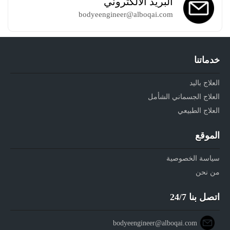
البريد الالكتروني
bodyeengineer@alboqai.com
خدماتنا
العلاج باليد
العلاج الجسماني الشأمل
العلاج الطبيعي
الموقع
سياسة الخصوصية
من نحن
اتصل بنا 24/7
bodyeengineer@alboqai.com