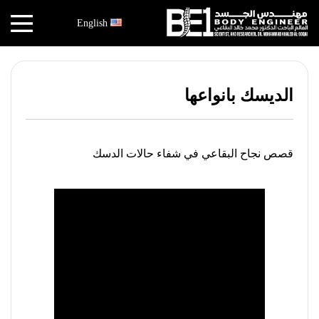
×
English
أخبار
البقاعي
الديسك بانواعها
الأبحاث
العملية
قصص نجاح البقاعي في شفاء حالات الدسك
الكتب
هندسة
الجسد
عالم
البقاعي
قصص
النجاح