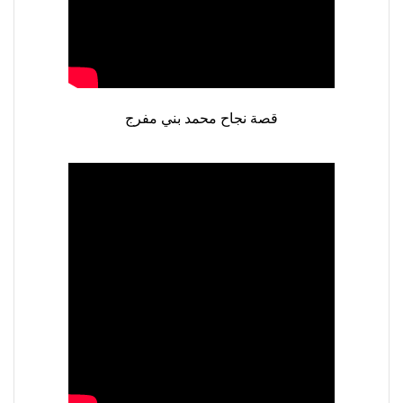
نقص
الاكسجين
والشلل
الدماغي
خلع
قصة نجاح محمد بني مفرج
الولادة
بكل
أنواعها
تمزق
الظفيرة
العضدية
الديسك
بانواعها
الصور
خدماتنا