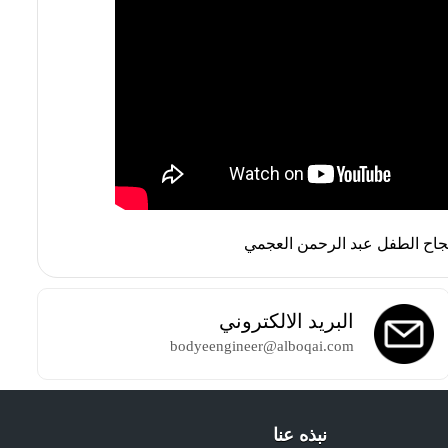
اح الطفل عبد الرحمن العجمي
البريد الالكتروني
bodyeengineer@alboqai.com
نبذه عنا