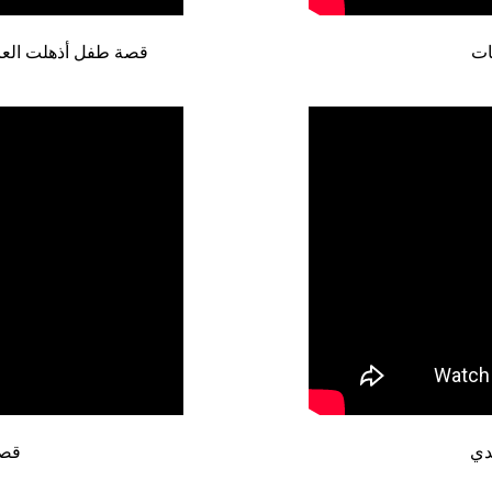
ات
قصة طفل أذهلت العال
دي
قصة