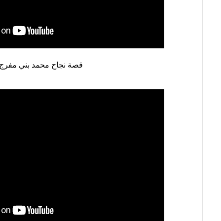
نقص
الاكسجين
والشلل
الدماغي
خلع
قصة نجاح محمد بني مفرج
الولادة
بكل
أنواعها
تمزق
الظفيرة
العضدية
الديسك
بانواعها
الصور
خدماتنا