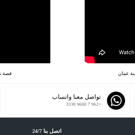
نة عمان
قصة نج
تواصل معنا واتساب
+962 7 9600 3330
اتصل بنا 24/7