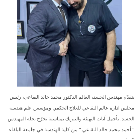
نقص
الاكسجين
والشلل
الدماغي
خلع
الولادة
بكل
أنواعها
تمزق
الظفيرة
العضدية
الديسك
يتقدّم مهندس الجسد، العالم الدكتور محمد خالد البقاعي، رئيس
بانواعها
مجلس ادارة عالم البقاعي للعلاج الحكمي ومؤسس علم هندسة
الصور
الجسد، بأجمل آيات التهنئة والتبريك بمناسبة تخرّج نجله المهندس
خدماتنا
” أحمد محمد خالد البقاعي ” من كلية الهندسة في جامعة البلقاء