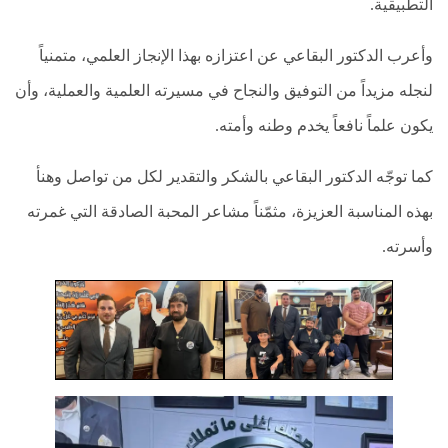
العلاج
التطبيقية.
الطبيعي
وأعرب الدكتور البقاعي عن اعتزازه بهذا الإنجاز العلمي، متمنياً
العلاج
الجسماني
لنجله مزيداً من التوفيق والنجاح في مسيرته العلمية والعملية، وأن
الشأمل
يكون علماً نافعاً يخدم وطنه وأمته.
العلاج
باليد
كما توجّه الدكتور البقاعي بالشكر والتقدير لكل من تواصل وهنأ
قاعة
بهذه المناسبة العزيزة، مثمّناً مشاعر المحبة الصادقة التي غمرته
الحاج
خالد
وأسرته.
سالم
البقاعي
من
نحن
اتصل
بنا