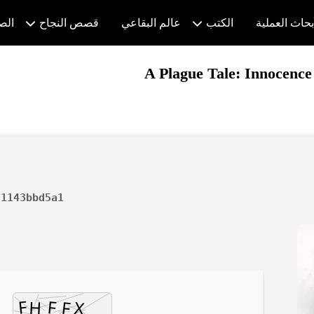
بحاث العملية
الكتب
عالم البقاعي
قصص النجاح
الص
A Plague Tale: Innocen
d1143bbd5a1