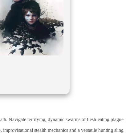
نقص
الاكسجين
والشلل
الدماغي
خلع
الولادة
بكل
أنواعها
تمزق
الظفيرة
العضدية
الديسك
بانواعها
الصور
ath. Navigate terrifying, dynamic swarms of flesh-eating plague
خدماتنا
, improvisational stealth mechanics and a versatile hunting sling