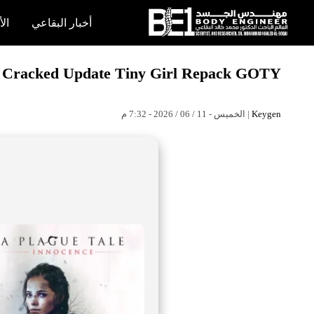
×
أخبار البقاعي
الأ
أخبار
ce Cracked Update Tiny Girl Repack GOTY
البقاعي
الأبحاث
| الخميس - 11 / 06 / 2026 - 7:32 م
Keygen
العملية
الكتب
هندسة
الجسد
عالم
البقاعي
قصص
النجاح