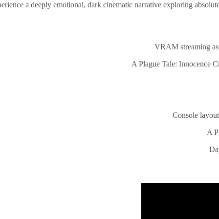
rience a deeply emotional, dark cinematic narrative exploring absolute 
VRAM streaming asset
A Plague Tale: Innocence 
Console layout
A P
Day