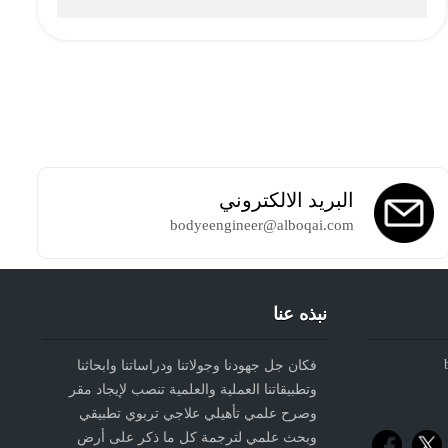
البريد الالكتروني
bodyeengineer@alboqai.com
نبذه عنا
فكان جل جهودنا وجولاتنا ودراساتنا وابحاثنا
وتطبيقاتنا العملية والعلمية تنصب لإيجاد مقر
وصرح علمي تأهيلي علاجي تربوي تطبيقي
وبحث علمي لترجمة كل ما ذكر على أرض