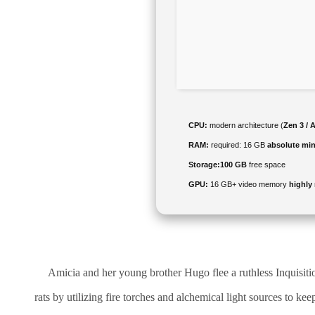
CPU:
modern architecture (
Zen 3 / 
RAM:
required: 16 GB
absolute m
Storage:
100 GB
free space
GPU:
16 GB+ video memory
highl
Amicia and her young brother Hugo flee a ruthless Inquisiti
rats by utilizing fire torches and alchemical light sources to k