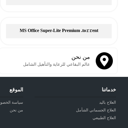
Torrent
MS Office Super-Lite Premium .tо𝚛𝚛еnt
من نحن
عالم البقاعي للرعاية والتأهيل الشامل
خدماتنا
الموقع
العلاج باليد
سياسة الخصو
العلاج الجسماني الشأمل
من نحن
العلاج الطبيعي