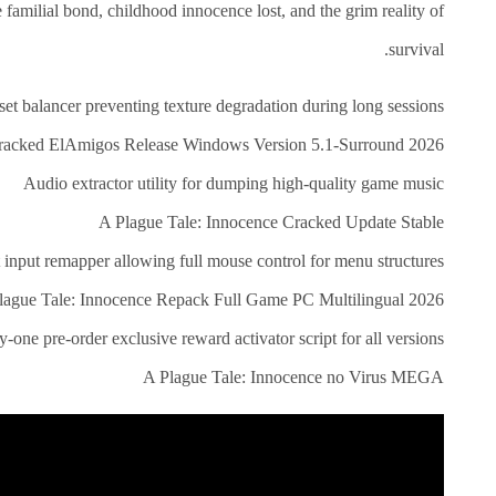
العلاج
familial bond, childhood innocence lost, and the grim reality of
الطبيعي
survival.
العلاج
الجسماني
 balancer preventing texture degradation during long sessions
الشأمل
Cracked ElAmigos Release Windows Version 5.1-Surround 2026
العلاج
باليد
Audio extractor utility for dumping high-quality game music
A Plague Tale: Innocence Cracked Update Stable
قاعة
الحاج
 input remapper allowing full mouse control for menu structures
خالد
سالم
lague Tale: Innocence Repack Full Game PC Multilingual 2026
البقاعي
-one pre-order exclusive reward activator script for all versions
من
A Plague Tale: Innocence no Virus MEGA
نحن
اتصل
بنا