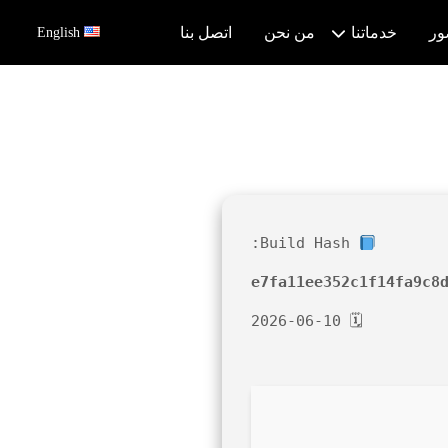
ور
خدماتنا
من نحن
اتصل بنا
English
Build Hash:
e7fa11ee352c1f14fa9c8
🗓 2026-06-10