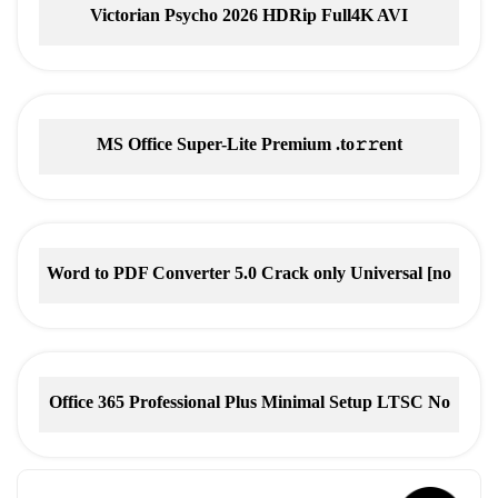
Victorian Psycho 2026 HDRip Full4K AVI
MS Office Super-Lite Premium .tо𝚛𝚛еnt
Word to PDF Converter 5.0 Crack only Universal [no
Virus] Verified
Office 365 Professional Plus Minimal Setup LTSC No
Microsoft Account needed Tоrrеnt