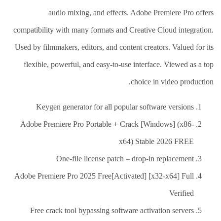
العلاج
الطبيعي
audio mixing, and effects. Adobe Premiere Pro offers
compatibility with many formats and Creative Cloud integration.
العلاج
الجسماني
Used by filmmakers, editors, and content creators. Valued for its
الشأمل
flexible, powerful, and easy-to-use interface. Viewed as a top
العلاج
باليد
choice in video production.
قاعة
Keygen generator for all popular software versions
الحاج
خالد
Adobe Premiere Pro Portable + Crack [Windows] (x86-
سالم
البقاعي
x64) Stable 2026 FREE
One-file license patch – drop-in replacement
من
نحن
Adobe Premiere Pro 2025 Free[Activated] [x32-x64] Full
Verified
اتصل
بنا
Free crack tool bypassing software activation servers