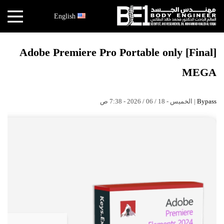
×
English
أخبار
Adobe Premiere Pro Portable only [Final]
البقاعي
MEGA
الأبحاث
العملية
| الخميس - 18 / 06 / 2026 - 7:38 ص
Bypass
الكتب
هندسة
الجسد
عالم
البقاعي
قصص
النجاح