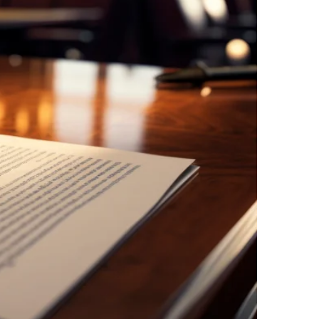
نقص
الاكسجين
والشلل
الدماغي
خلع
الولادة
بكل
أنواعها
تمزق
الظفيرة
العضدية
الديسك
بانواعها
الصور
خدماتنا