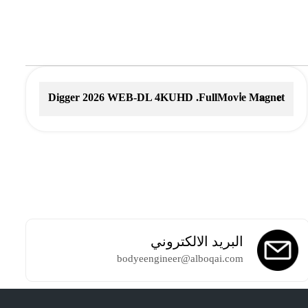
Digger 2026 WEB-DL 4KUHD .FullMov𝗂e M𝐚gn𝐞t
L𝐢nk
البريد الالكتروني
bodyeengineer@alboqai.com