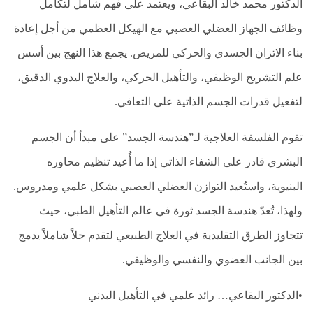
العلاج
الدكتور محمد خالد البقاعي، ويعتمد على فهم شامل لتكامل
الطبيعي
وظائف الجهاز العضلي العصبي مع الهيكل العظمي من أجل إعادة
العلاج
بناء الاتزان الجسدي والحركي للمريض. يجمع هذا النهج بين أسس
الجسماني
الشأمل
علم التشريح الوظيفي، والتأهيل الحركي، والعلاج اليدوي الدقيق،
العلاج
لتفعيل قدرات الجسم الذاتية على التعافي.
باليد
تقوم الفلسفة العلاجية لـ”هندسة الجسد” على مبدأ أن الجسم
قاعة
الحاج
البشري قادر على الشفاء الذاتي إذا ما أُعيد تنظيم محاوره
خالد
سالم
البنيوية، واستُعيد التوازن العضلي العصبي بشكل علمي ومدروس.
البقاعي
ولهذا، تُعدّ هندسة الجسد ثورة في عالم التأهيل الطبي، حيث
من
تتجاوز الطرق التقليدية في العلاج الطبيعي لتقدم حلاً شاملاً يدمج
نحن
بين الجانب العضوي والنفسي والوظيفي.
اتصل
بنا
•الدكتور البقاعي… رائد علمي في التأهيل البدني