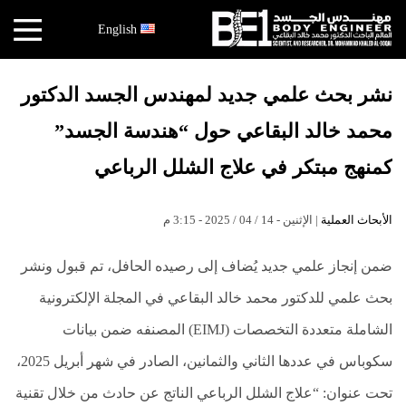
×
English
أخبار
نشر بحث علمي جديد لمهندس الجسد الدكتور
البقاعي
محمد خالد البقاعي حول “هندسة الجسد”
الأبحاث
العملية
كمنهج مبتكر في علاج الشلل الرباعي
الكتب
الأبحاث العملية
| الإثنين - 14 / 04 / 2025 - 3:15 م
هندسة
الجسد
ضمن إنجاز علمي جديد يُضاف إلى رصيده الحافل، تم قبول ونشر
عالم
بحث علمي للدكتور محمد خالد البقاعي في المجلة الإلكترونية
البقاعي
الشاملة متعددة التخصصات (EIMJ) المصنفه ضمن بيانات
قصص
سكوباس في عددها الثاني والثمانين، الصادر في شهر أبريل 2025،
النجاح
تحت عنوان: “علاج الشلل الرباعي الناتج عن حادث من خلال تقنية