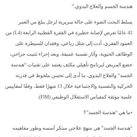
نقص
هندسة الجسم والعلاج اليدوي.”
الاكسجين
والشلل
الدماغي
يسلط البحث الضوء على حالة سريرية لرجل يبلغ من العمر
42
عامًا تعرض لإصابة خطيرة في الفقرة القطنية الرابعة (L4) من
خلع
الولادة
العمود الفقري، أدت إلى شلل رباعي، وفقدان للسيطرة على
بكل
أنواعها
الوظائف الحيوية، وآثار نفسية عميقة. وبعد إجراء تثبيت جراحي،
خضع المريض لبرنامج تأهيلي مكثف يعتمد على تقنيات “هندسة
تمزق
الظفيرة
الجسد” والعلاج اليدوي، ما أدى إلى تحسن ملحوظ في قدرته
العضدية
الحركية والنفسية والاجتماعية خلال 13 شهرًا فقط، وفقًا لمقاييس
الديسك
بانواعها
علمية موثقة كمقياس الاستقلال الوظيفي (FIM).
الصور
•ما هي “هندسة الجسد”؟
خدماتنا
“هندسة الجسد” هي منهج علاجي مبتكر أسسه وطور مفاهيمه