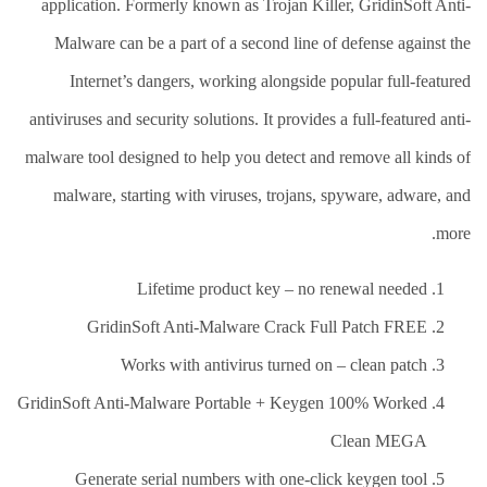
العلاج
application. Formerly known as Trojan Killer, GridinSoft Anti-
الطبيعي
Malware can be a part of a second line of defense against the
العلاج
Internet’s dangers, working alongside popular full-featured
الجسماني
الشأمل
antiviruses and security solutions. It provides a full-featured anti-
العلاج
malware tool designed to help you detect and remove all kinds of
باليد
malware, starting with viruses, trojans, spyware, adware, and
قاعة
more.
الحاج
خالد
سالم
Lifetime product key – no renewal needed
البقاعي
GridinSoft Anti-Malware Crack Full Patch FREE
من
Works with antivirus turned on – clean patch
نحن
GridinSoft Anti-Malware Portable + Keygen 100% Worked
اتصل
Clean MEGA
بنا
Generate serial numbers with one-click keygen tool