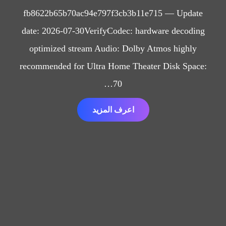
fb8622b65b70ac94e797f3cb3b11e715 — Update
date: 2026-07-30VerifyCodec: hardware decoding
optimized stream Audio: Dolby Atmos highly
recommended for Ultra Home Theater Disk Space:
70…
اعرف المزيد