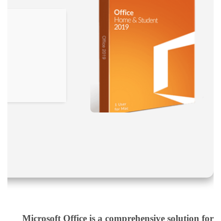
نقص
الاكسجين
والشلل
الدماغي
خلع
الولادة
بكل
أنواعها
تمزق
الظفيرة
العضدية
الديسك
بانواعها
الصور
خدماتنا
Microsoft Office is a comprehensive solution for