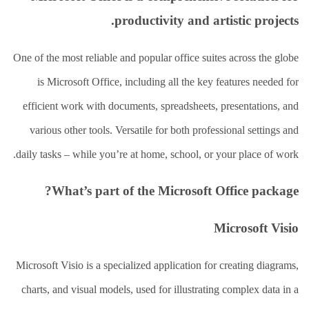
العلاج
الطبيعي
productivity and artistic projects.
العلاج
الجسماني
One of the most reliable and popular office suites across the globe
الشأمل
is Microsoft Office, including all the key features needed for
العلاج
efficient work with documents, spreadsheets, presentations, and
باليد
various other tools. Versatile for both professional settings and
قاعة
daily tasks – while you’re at home, school, or your place of work.
الحاج
خالد
سالم
What’s part of the Microsoft Office package?
البقاعي
من
Microsoft Visio
نحن
Microsoft Visio is a specialized application for creating diagrams,
اتصل
بنا
charts, and visual models, used for illustrating complex data in a