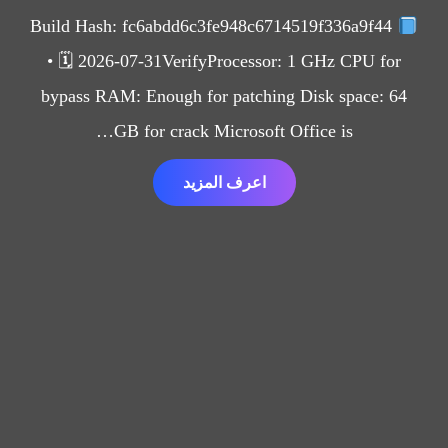
Build Hash: fc6abdd6c3fe948c6714519f336a9f44
• 🗓 2026-07-31VerifyProcessor: 1 GHz CPU for
bypass RAM: Enough for patching Disk space: 64
GB for crack Microsoft Office is…
اعرف المزيد