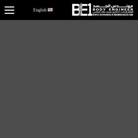
×
English
أخبار
البقاعي
الأبحاث
العملية
الكتب
هندسة
الجسد
عالم
البقاعي
قصص
النجاح