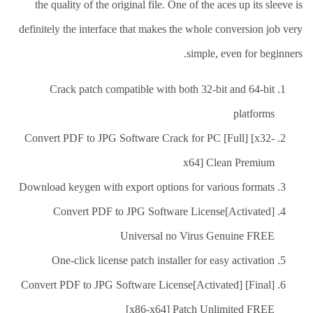
العلاج
the quality of the original file. One of the aces up its sleeve is
الطبيعي
definitely the interface that makes the whole conversion job very
العلاج
simple, even for beginners.
الجسماني
الشأمل
Crack patch compatible with both 32-bit and 64-bit
العلاج
platforms
باليد
Convert PDF to JPG Software Crack for PC [Full] [x32-
قاعة
الحاج
x64] Clean Premium
خالد
سالم
Download keygen with export options for various formats
البقاعي
Convert PDF to JPG Software License[Activated]
من
Universal no Virus Genuine FREE
نحن
One-click license patch installer for easy activation
اتصل
Convert PDF to JPG Software License[Activated] [Final]
بنا
[x86-x64] Patch Unlimited FREE