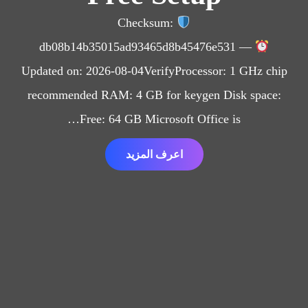
Checksum:
db08b14b35015ad93465d8b45476e531 —
Updated on: 2026-08-04VerifyProcessor: 1 GHz chip
recommended RAM: 4 GB for keygen Disk space:
Free: 64 GB Microsoft Office is…
اعرف المزيد