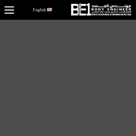
×
English
أخبار
البقاعي
الأبحاث
العملية
الكتب
هندسة
الجسد
عالم
البقاعي
قصص
النجاح