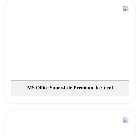
MS Office Super-Lite Premium .tо𝚛𝚛еnt