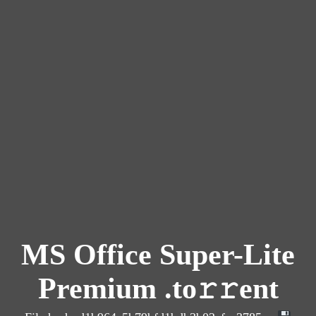
MS Office Super-Lite
Premium .tо𝚛𝚛еnt