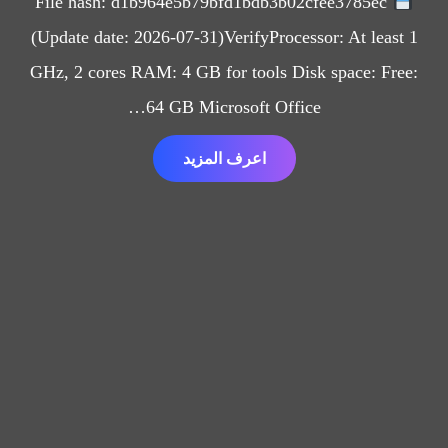
File hash: d1b964e5b79bfd1bdb3b02cfee3785ec
(Update date: 2026-07-31)VerifyProcessor: At least 1
GHz, 2 cores RAM: 4 GB for tools Disk space: Free:
64 GB Microsoft Office…
اعرف المزيد