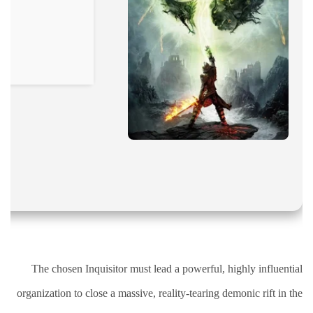
نقص
الاكسجين
والشلل
الدماغي
خلع
الولادة
بكل
أنواعها
تمزق
الظفيرة
العضدية
الديسك
بانواعها
الصور
The chosen Inquisitor must lead a powerful, highly influential
خدماتنا
organization to close a massive, reality-tearing demonic rift in the