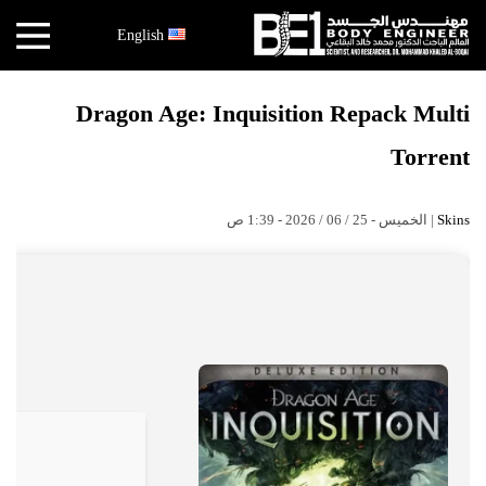
×
English
أخبار
Dragon Age: Inquisition Repack Multi
البقاعي
Torrent
الأبحاث
العملية
| الخميس - 25 / 06 / 2026 - 1:39 ص
Skins
الكتب
هندسة
الجسد
عالم
البقاعي
قصص
النجاح