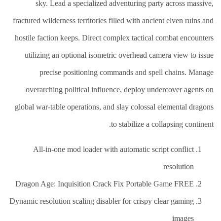
العلاج
sky. Lead a specialized adventuring party across massive,
الطبيعي
fractured wilderness territories filled with ancient elven ruins and
العلاج
hostile faction keeps. Direct complex tactical combat encounters
الجسماني
الشأمل
utilizing an optional isometric overhead camera view to issue
العلاج
precise positioning commands and spell chains. Manage
باليد
overarching political influence, deploy undercover agents on
قاعة
global war-table operations, and slay colossal elemental dragons
الحاج
خالد
to stabilize a collapsing continent.
سالم
البقاعي
All-in-one mod loader with automatic script conflict
من
resolution
نحن
Dragon Age: Inquisition Crack Fix Portable Game FREE
اتصل
Dynamic resolution scaling disabler for crispy clear gaming
بنا
images