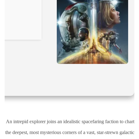
نقص
الاكسجين
والشلل
الدماغي
خلع
الولادة
بكل
أنواعها
تمزق
الظفيرة
العضدية
الديسك
بانواعها
الصور
An intrepid explorer joins an idealistic spacefaring faction to chart
خدماتنا
the deepest, most mysterious corners of a vast, star-strewn galactic