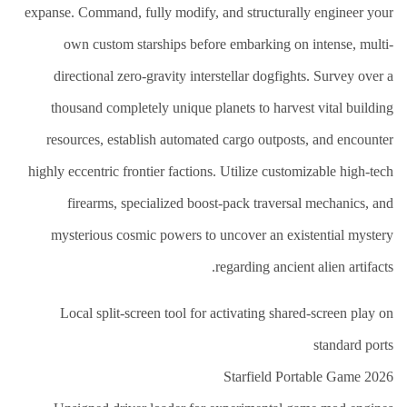
العلاج
expanse. Command, fully modify, and structurally engineer your
الطبيعي
own custom starships before embarking on intense, multi-
العلاج
الجسماني
directional zero-gravity interstellar dogfights. Survey over a
الشأمل
thousand completely unique planets to harvest vital building
العلاج
resources, establish automated cargo outposts, and encounter
باليد
highly eccentric frontier factions. Utilize customizable high-tech
قاعة
firearms, specialized boost-pack traversal mechanics, and
الحاج
خالد
mysterious cosmic powers to uncover an existential mystery
سالم
البقاعي
regarding ancient alien artifacts.
من
Local split-screen tool for activating shared-screen play on
نحن
standard ports
اتصل
Starfield Portable Game 2026
بنا