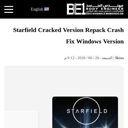
×
English
أخبار
Starfield Cracked Version Repack Crash
البقاعي
Fix Windows Version
الأبحاث
العملية
| الجمعة - 26 / 06 / 2026 - 9:12 م
Skins
الكتب
هندسة
الجسد
عالم
البقاعي
قصص
النجاح