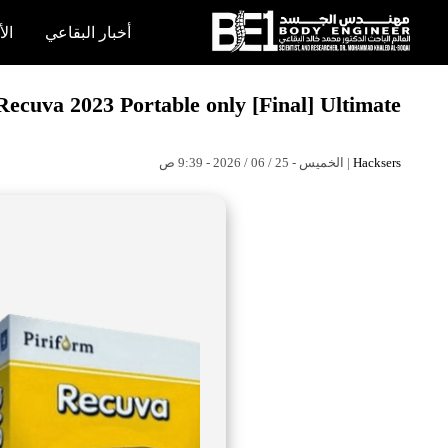
×
أخبار البقاعي
الأ
أخبار
Recuva 2023 Portable only [Final] Ultimate
البقاعي
الأبحاث
| الخميس - 25 / 06 / 2026 - 9:39 ص
Hacksers
العملية
الكتب
هندسة
الجسد
عالم
البقاعي
قصص
النجاح