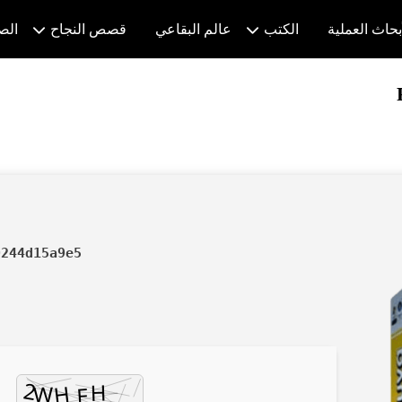
بحاث العملية
الكتب
عالم البقاعي
قصص النجاح
الص
0244d15a9e5