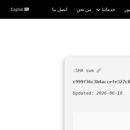
ور
خدماتنا
من نحن
اتصل بنا
English
SHA sum:
c999f36c3b4accefe327c
Updated:
2026-06-18