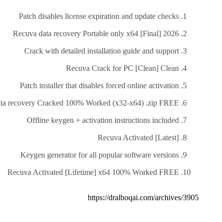
العلاج
الطبيعي
Patch disables license expiration and update checks
العلاج
Recuva data recovery Portable only x64 [Final] 2026
الجسماني
الشأمل
Crack with detailed installation guide and support
Recuva Crack for PC [Clean] Clean
العلاج
باليد
Patch installer that disables forced online activation
قاعة
ta recovery Cracked 100% Worked (x32-x64) .zip FREE
الحاج
Offline keygen + activation instructions included
خالد
سالم
Recuva Activated [Latest]
البقاعي
Keygen generator for all popular software versions
من
نحن
Recuva Activated [Lifetime] x64 100% Worked FREE
اتصل
https://dralboqai.com/archives/3905
بنا